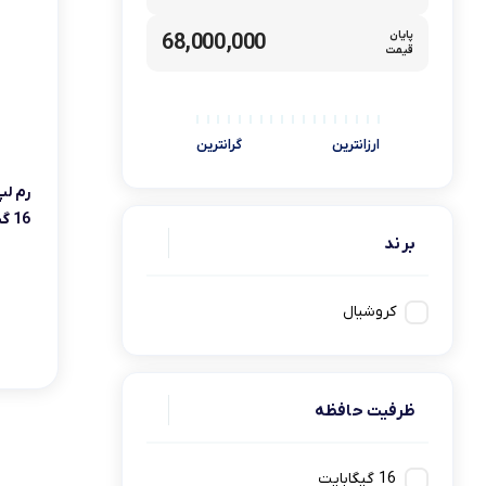
کامپیوتر های همه کاره
Ryzen 3
پایان
68,000,000
قیمت
کنسول بازی
Ryzen 5
ارزانترین
گرانترین
16 گیگابایت
برند
کروشیال
ظرفیت حافظه
16 گيگابايت