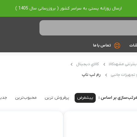
ارسال روزانه پستی به سراسر کشور ( بروزرسانی سال 1405 )
شات
تماس با ما
Ryzen 7
ینترنتی مشهدکالا
کالاي ديجيتال
Ryzen 9
رم لپ تاپ
و تجهیزات جانبی
براساس برند
پیشفرض
پرفروش ترین
محبوب‌ترین
جدید
رتب‌سازی بر اساس :
Asus
Lenovo
Hp
Acer