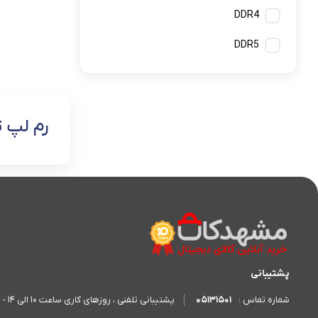
DDR4
DDR5
رم لپ 
پشتیبانی
05131501
پشتیبانی تلفنی ، روزهای کاری ساعت 10 الی 14 - 17 الی 20
شماره تماس :