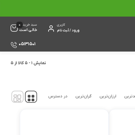
0
سبد خرید
کاربری
خالی است
ورود / ثبت نام
05131501
نمایش
1
-
5
کالا از
5
ترین
ارزان‌ترین
گران‌ترین
در دسترس