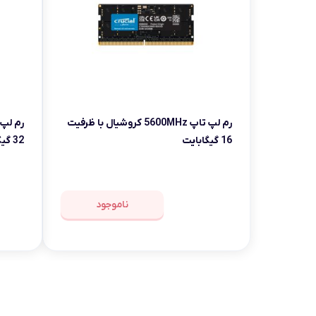
رم لپ تاپ 5600MHz کروشیال با ظرفیت
16 گیگابایت
32 گیگابایت
ناموجود