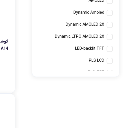
AMOLED
Dynamic Amoled
Dynamic AMOLED 2X
Dynamic LTPO AMOLED 2X
گوشی
LED-backlit TFT
A14 رم 6 حافظه 128 دو سیم کارت
PLS LCD
PLS-TFT
Super AMOLED
Super AMOLED Plus