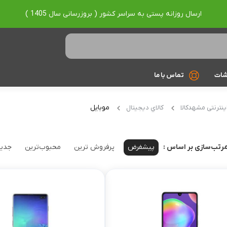
ارسال روزانه پستی به سراسر کشور ( بروزرسانی سال 1405 )
شات
تماس با ما
Ryzen 7
موبایل
ینترنتی مشهدکالا
کالاي ديجيتال
Ryzen 9
براساس برند
پیشفرض
پرفروش ترین
محبوب‌ترین
جدید
رتب‌سازی بر اساس :
Asus
Lenovo
Hp
Acer