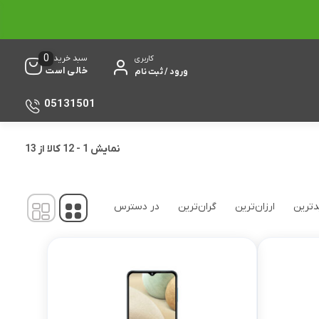
0
سبد خرید
کاربری
خالی است
ورود / ثبت نام
05131501
نمایش
1
-
12
کالا از
13
ترین
ارزان‌ترین
گران‌ترین
در دسترس