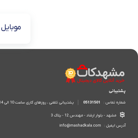
موبایل
پشتیبانی
05131501
پشتیبانی تلفنی ، روزهای کاری ساعت 10 الی 14 - 17 الی 20
شماره تماس :
مشهد - بلوار ارشاد - مهندس 12 - پلاک 3
info@mashadkala.com
آدرس ایمیل :