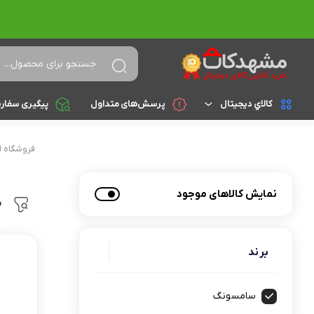
کالاي ديجيتال
پرسش‌های متداول
پیگیری سفار
لپ تاپ
براساس cpu
فروشگاه ا
celeron
تجهیزات جانبی
نمایش کالاهای موجود
م
athlon
کامپیوتر و تجهیزات جانبی
Core i3
موبایل
برند
Core i5
تبلت
Core i7
سامسونگ
Core i9