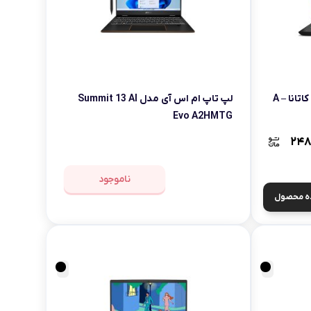
لپ تاپ گیمینگ ام اس آی مدل کاتانا A –
لپ تاپ ام اس آی مدل Summit 13 AI
Evo A2HMTG
۲۴۸
ناموجود
ه محصول