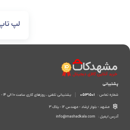
لپ تاپ
پشتیبانی
05131501
پشتیبانی تلفنی ، روزهای کاری ساعت 10 الی 14 - 17 الی 20
شماره تماس :
مشهد - بلوار ارشاد - مهندس 12 - پلاک 3
info@mashadkala.com
آدرس ایمیل :