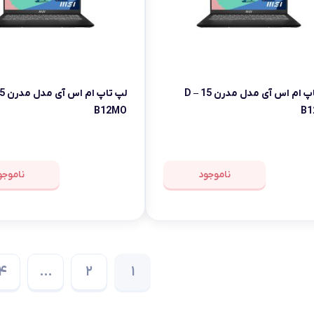
لپ تاپ ام اس آی مدل مدرن 15 D –
B12MO
B1
ناموجود
ناموجو
4
…
2
1