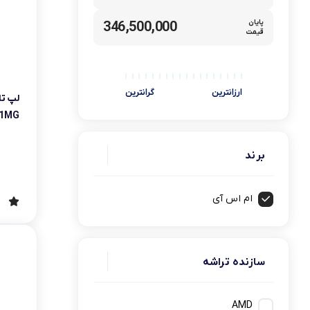
کامپیوتر های همه کاره
Ryzen 3
پایان
346,500,000
قیمت
کنسول بازی
Ryzen 5
ارزانترین
گرانترین
1MG
برند
ام اس آی
سازنده تراشه
AMD