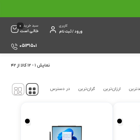
0
سبد خرید
کاربری
خالی است
ورود / ثبت نام
05131501
نمایش
1
-
12
کالا از
42
ترین
ارزان‌ترین
گران‌ترین
در دسترس