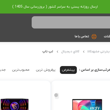
ارسال روزانه پستی به سراسر کشور ( بروزرسانی سال 1405 )
شات
تماس با ما
Ryzen 7
لپ تاپ
ینترنتی مشهدکالا
کالاي ديجيتال
Ryzen 9
پیشفرض
پرفروش ترین
محبوب‌ترین
جدید
رتب‌سازی بر اساس :
براساس برند
Asus
Lenovo
Hp
Acer