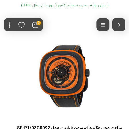
ارسال روزانه پستی به سراسر کشور ( بروزرسانی سال 1405 )
0
ساعت مچی عقربه ای سون فرایدی مدل SF-P1/03C0092