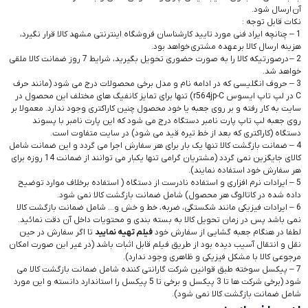
آن ارسال شود.
نکات قابل توجه :
1 – چنانچه ایراد فنی مورد تایید کارشناسان فروشگاه اینترنتی مشهد کالا قرار نگیرد،
هزینه ارسال کالا بر عهده مشتری خواهد بود.
2 – درصورتیکه کالا را به صورت حضوری تحویل بگیرید، شرایط 7 روز ضمانت کالا ملقی
خواهد شد.
3 – حروف انگلیسی که در ادامه نام و مدل برخی محصولات درج می شود (مانند حرف
C در لپ تاپ ایسوس r564jp-C) تنها برای تمایز کانفیگ های مختلف این محصول در
سایت به کار رفته و بر روی جعبه یا خود محصول چنین کاراکتری وجود ندارد. معمولا بر
روی جعبه لپ تاپ پارت نامبر دستگاه درج می شود که این پارت نامبر با پسوند
دستگاه (کاراکتری که بعد از خط تیره قید می شود) در سایت متفاوت است.
4 – ضمانت بازگشت کالا تنها یک بار برای هر سفارش اجرا می گردد و این ضمانت شامل
کالای جایگزین نمی گردد (مشتریان گرامی تنها یکبار می توانند از ضمانت 14 روزه برای
هر سفارش خود استفاده نمایند).
5 – ایرادات نرم افزاری و استفاده نادرست از دستگاه ( استفاده برخلاف موارد توضیح
داده شده در کاتالوگ هر محصول) شامل ضمانت بازگشت کالا نمی شود.
6 – ایرادات فیزیکی مانند شکستگی، ضربه، خط و خش و… شامل ضمانت بازگشت کالا
نمی باشد پس در زمان تحویل کالا به بسته بندی و محتویات داخل آن دقت نمائید.
لطفا در هنگام جعبه گشایی از سفارش خود
فیلم تهیه نمایید
تا اگر سفارش در حین
نقل و انتقال آسیب دیده بود از طریق فیلم قابل اثبات باشد (در غیر این صورت امکان
مرجوعی کالا با مشکل فیزیکی و ظاهری وجود ندارد).
7 – پیکسل سوخته طبق قوانین شرکت گارانتی کننده شامل ضمانت بازگشت کالا می
شود (برخی شرکت ها تا 3 پیکسل و برخی تا 5 پیکسل را استاندارد دانسته و این مورد
شامل ضمانت بازگشت کالا نمی شود).