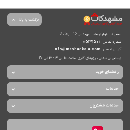
برگشت به بالا
مشهد - بلوار ارشاد - مهندس 12 - پلاک 3
شماره تماس
05131501
آدرس ایمیل
info@mashadkala.com
پشتیبانی تلفنی ، روزهای کاری ساعت 10 الی 14 - 17 الی 20
راهنمای خرید
خدمات
خدمات مشتریان