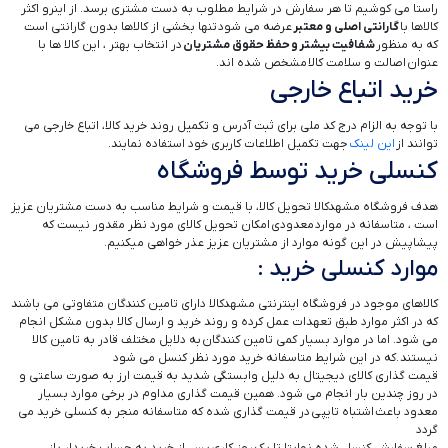
راستا می کوشیم تا هر سفارش در شرایط مطلوب به دست مشتری برسد. از اینرو اکثر
کالاها با
گارانتی اصلی و معتبر
عرضه می شود تنها بخشی از کالاها بدون گارانتی است
که به منظور
شفافیت بیشتر و حفظ حقوق مشتریان
در انتخاب بهتر ، این کالا ها با
عنوان اصالت و سلامت کالا مشخص شده اند.
خرید اتباع خارجی
با توجه به الزام درج کد ملی برای ثبت آدرس و تکمیل روند خرید کالا، اتباع خارجی می
توانند از
این لینک
جهت تکمیل اطلاعات کاربری خود استفاده نمایند.
کنسلی خرید توسط فروشگاه
هدف فروشگاه مشهدکالا تحویل کالا، با قیمت و شرایط مناسب به دست مشتریان عزیز
است ، متاسفانه در موارد معدودی امکان تحویل کالای مورد نظر مقدور نیست که
پیشاپیش در این گونه موارد از مشتریان عزیز عذر خواهی میکنیم.
موارد کنسلی خرید :
کالاهای موجود در فروشگاه اینترنتی مشهدکالا دارای تامین کنندگان متفاوتی می باشند
که در اکثر موارد طبق تعهدات عمل کرده و روند خرید و ارسال کالا بدون مشکل انجام
می شود. اما در موارد بسیار کمی تامین کنندگان به دلایل مختلف قادر به تامین کالا
نیستند .که در این شرایط متاسفانه خرید مورد نظر کنسل می شود
قیمت گذاری کالای دیجیتال به دلیل وابستگی شدید به قیمت ارز به صورت ساعتی و
در روز چندین بار انجام می شود. همین قیمت گذاری مداوم در برخی موارد بسیار
معدود باعث اشتباه تایپی در قیمت گذاری شده که متاسفانه منجر به کنسلی خرید می
گردد
مبلغ سفارش کنسل شده نهایتا تا یک روز کاری پس از خرید به حساب خریدار باز