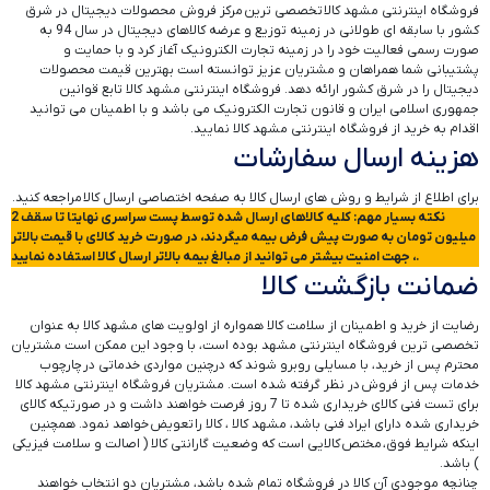
فروشگاه اینترنتی مشهد کالا تخصصی ترین مرکز فروش محصولات دیجیتال در شرق
کشور با سابقه ای طولانی در زمینه توزیع و عرضه کالاهای دیجیتال در سال 94 به
صورت رسمی فعالیت خود را در زمینه تجارت الکترونیک آغاز کرد و با حمایت و
پشتیبانی شما همراهان و مشتریان عزیز توانسته است بهترین قیمت محصولات
دیجیتال را در شرق کشور ارائه دهد. فروشگاه اینترنتی مشهد کالا تابع قوانین
جمهوری اسلامی ایران و قانون تجارت الکترونیک می باشد و با اطمینان می توانید
اقدام به خرید از فروشگاه اینترنتی مشهد کالا نمایید.
هزینه ارسال سفارشات
برای اطلاع از شرایط و روش های ارسال کالا به صفحه اختصاصی ارسال کالا مراجعه کنید.
نکته بسیار مهم: کلیه کالاهای ارسال شده توسط پست سراسری نهایتا تا سقف 2
میلیون تومان به صورت پیش فرض بیمه میگردند، در صورت خرید کالای با قیمت بالاتر
، جهت امنیت بیشتر می توانید از مبالغ بیمه بالاتر ارسال کالا استفاده نمایید.
ضمانت بازگشت کالا
رضایت از خرید و اطمینان از سلامت کالا همواره از اولویت ‏‌های مشهد کالا به عنوان
تخصصی ترین فروشگاه اینترنتی مشهد بوده است، با وجود این ممکن است مشتریان
محترم پس از خرید، با مسایلی روبرو شوند که درچنین مواردی خدماتی در چارچوب
خدمات پس از فروش در نظر گرفته شده است. مشتریان فروشگاه اینترنتی مشهد کالا
برای تست فنی کالای خریداری شده تا 7 روز فرصت خواهند داشت و در صورتیکه کالای
خریداری شده دارای ایراد فنی باشد، مشهد کالا ، کالا را تعویض خواهد نمود. همچنین
اینکه شرایط فوق، مختص کالایی است که وضعیت گارانتی کالا ( اصالت و سلامت فیزیکی
) باشد.
چنانچه موجودی آن کالا در فروشگاه تمام شده باشد، مشتریان دو انتخاب خواهند