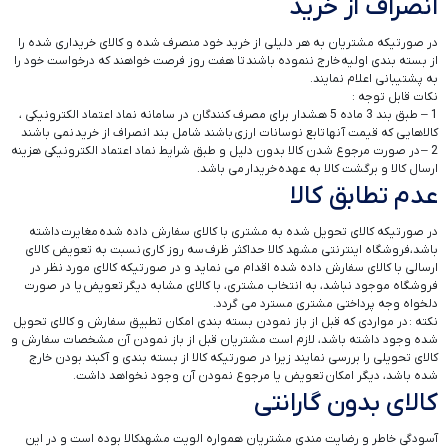
انصراف از خرید
در صورتیکه مشتریان به هر دلیلی از خرید خود منصرف شده و کالای خریداری شده را
از بسته بندی اولیه خارج ننموده باشند تا هفت روز فرصت خواهند که درخواست خود را
به پشتیبانی اعلام نمایند.
نکات قابل توجه :
1 – طبق بند 3 ماده 5 هشدار برای مصرف کنندگان در سامانه نماد اعتماد الکترونیکی ،
کالاهایی که قیمت آنها تابع نوسانات ارزی باشند شامل بند انصراف از خرید نمی باشند
2 – در صورت مرجوع شدن کالا بدون دلیل و طبق شرایط نماد اعتماد الکترونیکی هزینه
ارسال کالا و برگشت کالا به عهده خریدار می باشد.
عدم تطابق کالا
در صورتیکه کالای تحویل شده به مشتری با کالای سفارش داده شده مغایرت داشته
باشد،فروشگاه اینترنتی مشهد کالا حداکثر ظرف سه روز کاری نسبت به تعویض کالای
ارسالی با کالای سفارش داده شده اقدام می نماید و در صورتیکه کالای مورد نظر در
فروشگاه موجود نباشد، به انتخاب مشتری، با کالای مشابه دیگر تعویض یا در صورت
دلخواه وجه پرداختی مشتری مسترد می گردد.
نکته : در مواردی که قبل از باز نمودن بسته بندی امکان تطبیق سفارش و کالای تحویل
شده وجود داشته باشد، لازم است مشتریان قبل از باز نمودن آن مشخصات سفارش و
کالای تحویلی را بررسی نمایند زیرا در صورتیکه کالا از بسته بندی و آکبند بودن خارج
شده باشد، دیگر امکان تعویض یا مرجوع نمودن آن وجود نخواهد داشت.
کالای بدون گارانتی
آسودگی خاطر و رضایت مندی مشتریان همواره الویت‏‌ مشهدکالا بوده است و در این