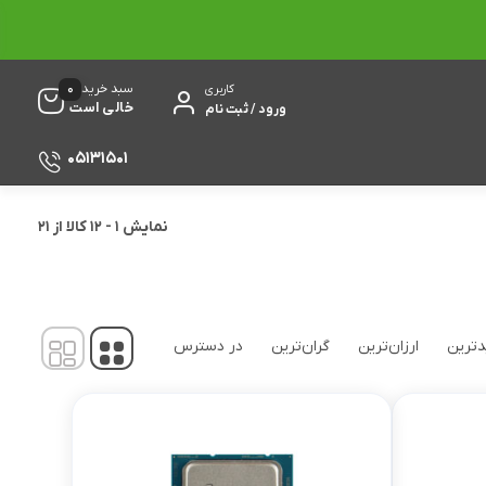
0
سبد خرید
کاربری
خالی است
ورود / ثبت نام
05131501
نمایش
1
-
12
کالا از
21
ترین
ارزان‌ترین
گران‌ترین
در دسترس