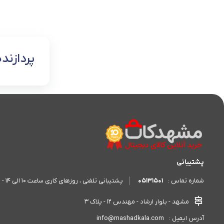
پردازنده
پشتیبانی
05131501
پشتیبانی تلفنی ، روزهای کاری ساعت 10 الی 14 - 17 الی 20
شماره تماس :
مشهد - بلوار ارشاد - مهندس 12 - پلاک 3
info@mashadkala.com
آدرس ایمیل :