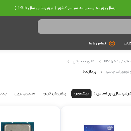
ارسال روزانه پستی به سراسر کشور ( بروزرسانی سال 1405 )
شات
تماس با ما
Ryzen 7
ینترنتی مشهدکالا
کالاي ديجيتال
Ryzen 9
پردازنده
و تجهیزات جانبی
براساس برند
پیشفرض
پرفروش ترین
محبوب‌ترین
جدید
رتب‌سازی بر اساس :
Asus
Lenovo
Hp
Acer