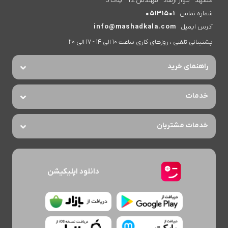
مشهد - بلوار ارشاد - مهندس 12 - پلاک 3
شماره تماس
05131501
آدرس ایمیل
info@mashadkala.com
پشتیبانی تلفنی ، روزهای کاری ساعت 10 الی 14 - 17 الی 20
راهنمای خرید
خدمات
خدمات مشتریان
دانلود اپلیکیشن