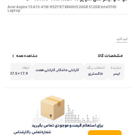
Acer Aspire 15 A15-41M-R52Y R7 8840HS 24GB 512GB intel FHD
Laptop
لپ تاپ
مشخصات کالا
مشاهده همه
سازنده
انتخاب رنگ
ابعاد
گارانتی ماندگار, گارانتی همت
ایسر
خاکستری
ا
متر
برای استعلام قیمت و موجودی تماس بگیرید
شماره‌تماس‌ با‌کارشناس