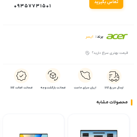
تماس بگیرید
09357731501
ایسر
برند :
قیمت بهتری سراغ دارید؟
ارسال سریع کالا
ایران سرای ماست
ضمانت بازگشت وجه
ضمانت اضالت کالا
محصولات مشابه