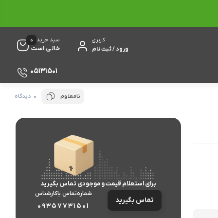
0
سبد خرید
کاربری
خالی است
ورود / ثبت نام
05131501
0 دیدگاه
نامعلوم
برای استعلام قیمت و موجودی تماس بگیرید
شماره‌تماس‌ با‌کارشناس
تماس بگیرید
09357731501