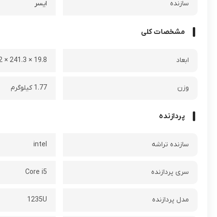
سازنده
ایسر
مشخصات کلی
ابعاد
19.8 × 241.3 × 363.2 میلی‌ متر
وزن
1.77 کیلوگرم
پردازنده
سازنده تراشه
intel
سری پردازنده
Core i5
مدل پردازنده
1235U