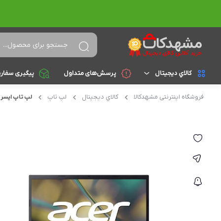
کالاي ديجيتال
پرسش‌های متداول
پیگیری سفار
فروشگاه اینترنتی مشهدکالا
کالاي ديجيتال
لپ تاپ
لپ تاپ ایسر مدل اسپایر
لپ تاپ
براساس cpu
celeron
تجهیزات جانبی
athlon
کامپیوتر و تجهیزات جانبی
Core i3
موبایل
Core i5
تبلت
Core i7
Core i9