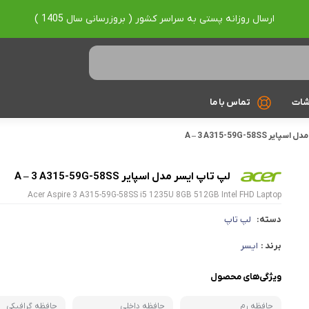
ارسال روزانه پستی به سراسر کشور ( بروزرسانی سال 1405 )
شات
تماس با ما
 A – 3 A315-59G-58SS
Ryzen 7
Ryzen 9
لپ تاپ ایسر مدل اسپایر A – 3 A315-59G-58SS
Acer Aspire 3 A315-59G-58SS i5 1235U 8GB 512GB Intel FHD Laptop
براساس برند
دسته:
لپ تاپ
Asus
برند :
ایسر
Lenovo
ویژگی‌های محصول
Hp
Acer
حافظه رم
حافظه داخلی
حافظه گرافیکی