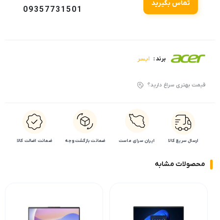
تماس بگیرید
09357731501
ایسر
برند :
قیمت بهتری سراغ دارید؟
ارسال سریع کالا
ایران سرای ماست
ضمانت بازگشت وجه
ضمانت اضالت کالا
محصولات مشابه