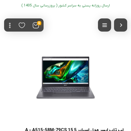
ارسال روزانه پستی به سراسر کشور ( بروزرسانی سال 1405 )
0
لپ تاپ ایسر مدل اسپایر 5 15 A – A515-58M-79CS