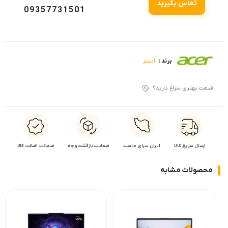
تماس بگیرید
09357731501
ایسر
برند :
قیمت بهتری سراغ دارید؟
ارسال سریع کالا
ایران سرای ماست
ضمانت بازگشت وجه
ضمانت اضالت کالا
محصولات مشابه