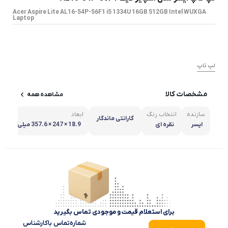
Acer Aspire Lite AL16-54P-56F1 i5 1334U 16GB 512GB Intel WUXGA
Laptop
لپ تاپ
مشخصات کالا
مشاهده همه
سازنده
انتخاب رنگ
ابعاد
گارانتی ماندگار
ایسر
نقره ای
18.9 × 247 × 357.6 میلی مت
ر
برای استعلام قیمت و موجودی تماس بگیرید
شماره‌تماس‌ با‌کارشناس