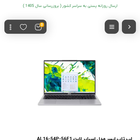
ارسال روزانه پستی به سراسر کشور ( بروزرسانی سال 1405 )
0
لپ تاپ ایسر مدل اسپایر لایت AL16-54P-56F1