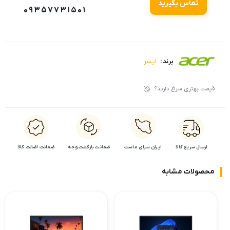
تماس بگیرید
09357731501
ایسر
برند :
قیمت بهتری سراغ دارید؟
ارسال سریع کالا
ایران سرای ماست
ضمانت بازگشت وجه
ضمانت اضالت کالا
محصولات مشابه