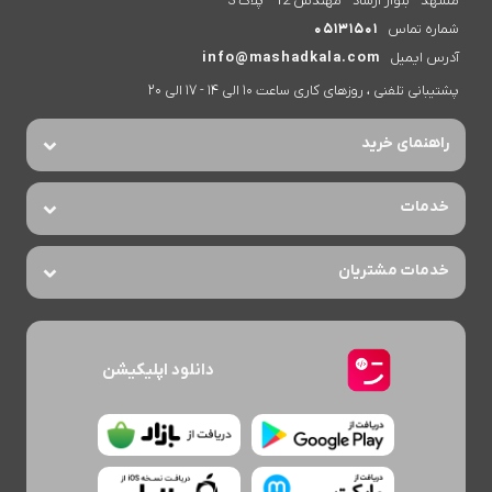
مشهد - بلوار ارشاد - مهندس 12 - پلاک 3
شماره تماس
05131501
آدرس ایمیل
info@mashadkala.com
پشتیبانی تلفنی ، روزهای کاری ساعت 10 الی 14 - 17 الی 20
راهنمای خرید
خدمات
خدمات مشتریان
دانلود اپلیکیشن