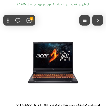
ارسال روزانه پستی به سراسر کشور ( بروزرسانی سال 1405 )
0
لپ تاپ گیمینگ ایسر مدل نیترو V 16 ANV16-71-70F7