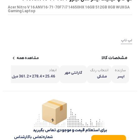
Acer Nitro V 16 ANV16-71-70F7 i7 14650HX 16GB 512GB 8GB WUXGA
Gaming Laptop
لپ تاپ
مشخصات کالا
مشاهده همه
سازنده
انتخاب رنگ
ابعاد
وز
گارانتی مهر
ایسر
مشکی
25.46 × 278.4 × 361.2 میل
.50
ی متر
برای استعلام قیمت و موجودی تماس بگیرید
شماره‌تماس‌ با‌کارشناس