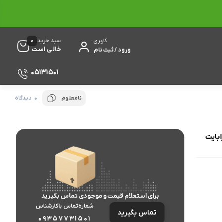
0
سبد خرید
کاربری
خالی است
ورود / ثبت نام
05131501
0 دیدگاه
نامعلوم
برای استعلام قیمت و موجودی تماس بگیرید
شماره‌تماس‌ با‌کارشناس
تماس بگیرید
09357731501