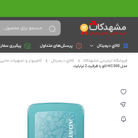
کالاي ديجيتال
پرسش‌های متداول
پیگیری سفار
فروشگاه اینترنتی مشهدکالا
کالاي ديجيتال
کامپیوتر و تجهیزات جانبی
لپ تاپ
براساس cpu
مدل HC300 اکو با ظرفیت 2 ترابایت
celeron
تجهیزات جانبی
athlon
کامپیوتر و تجهیزات جانبی
Core i3
موبایل
Core i5
تبلت
Core i7
Core i9