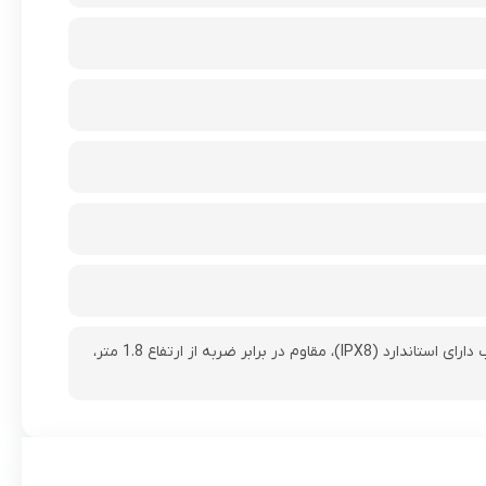
دمای عملیاتی : 50 ~ 5 درجه سانتی گراد، شدت جریان : 900 میلی آمپر، مقاوم در برابر پاشش آب دارای استاندارد (IPX8)، مقاوم در برابر ضربه از ارتفاع 1.8 متر،