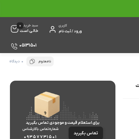
0
سبد خرید
کاربری
خالی است
ورود / ثبت نام
05131501
0 دیدگاه
نامعلوم
برای استعلام قیمت و موجودی تماس بگیرید
شماره‌تماس‌ با‌کارشناس
تماس بگیرید
09357731501