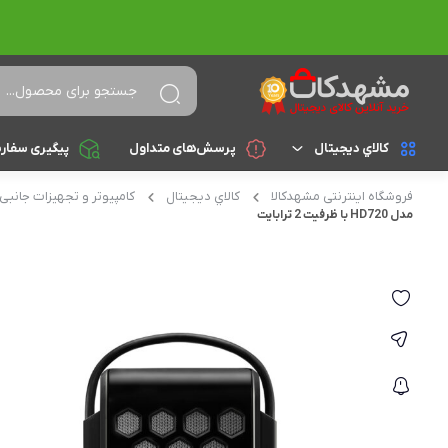
کالاي ديجيتال
پرسش‌های متداول
پیگیری سفار
فروشگاه اینترنتی مشهدکالا
کالاي ديجيتال
کامپیوتر و تجهیزات جانبی
لپ تاپ
براساس cpu
مدل HD720 با ظرفیت 2 ترابایت
celeron
تجهیزات جانبی
athlon
کامپیوتر و تجهیزات جانبی
Core i3
موبایل
Core i5
تبلت
Core i7
Core i9