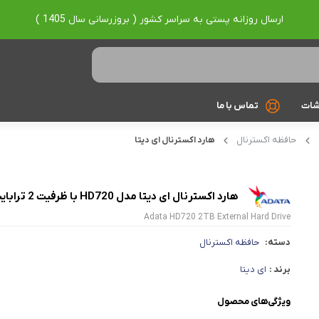
ارسال روزانه پستی به سراسر کشور ( بروزرسانی سال 1405 )
شات
تماس با ما
حافظه اکسترنال
هارد اکسترنال ای دیتا
Ryzen 7
Ryzen 9
هارد اکسترنال ای دیتا مدل HD720 با ظرفیت 2 ترابایت
براساس برند
Adata HD720 2TB External Hard Drive
Asus
دسته:
حافظه اکسترنال
Lenovo
برند :
ای دیتا
Hp
ویژگی‌های محصول
Acer