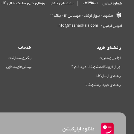
05131501
پشتیبانی تلفنی ، روزهای کاری ساعت 10 الی 14 - 17 الی 20
شماره تماس :
مشهد - بلوار ارشاد - مهندس 12 - پلاک 3
info@mashadkala.com
آدرس ایمیل :
راهنمای خرید
خدمات
قوانین و مقررات
پیگیری سفارشات
چرا از فروشگاه مشهدکالا خرید کنم ؟
پرسش‌های متداول
راهنمای ارسال کالا
راهنمای خرید از مشهدکالا
دانلود اپلیکیشن