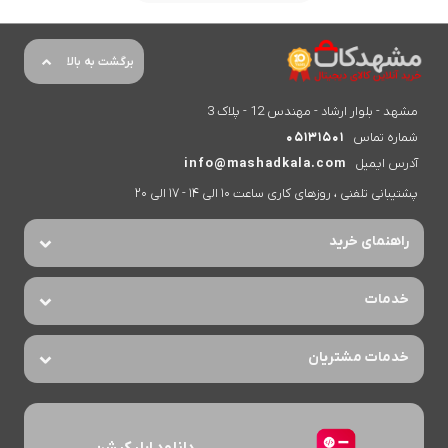
برگشت به بالا
مشهد - بلوار ارشاد - مهندس 12 - پلاک 3
شماره تماس
05131501
آدرس ایمیل
info@mashadkala.com
پشتیبانی تلفنی ، روزهای کاری ساعت 10 الی 14 - 17 الی 20
راهنمای خرید
خدمات
خدمات مشتریان
دانلود اپلیکیشن