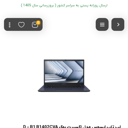
ارسال روزانه پستی به سراسر کشور ( بروزرسانی سال 1405 )
0
لپ تاپ ایسوس مدل اکسپرت بوک D – B1 B1402CVA