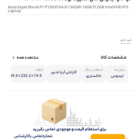
Asus ExpertBook P1 P1503CVA i5 13420H 16GB 512GB Intel FHD IPS
Laptop
لپ تاپ
مشخصات کالا
مشاهده همه
سازنده
انتخاب رنگ
ابعاد
گارانتی آریا تدبیر
ایسوس
خاکستری
19.9 × 232.2 × 359.5 میل
متر
برای استعلام قیمت و موجودی تماس بگیرید
شماره‌تماس‌ با‌کارشناس