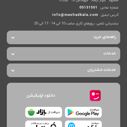
مشهد - بلوار ارشاد - مهندس 12 - پلاک 3
شماره تماس
05131501
آدرس ایمیل
info@mashadkala.com
پشتیبانی تلفنی ، روزهای کاری ساعت 10 الی 14 - 17 الی 20
راهنمای خرید
خدمات
خدمات مشتریان
دانلود اپلیکیشن