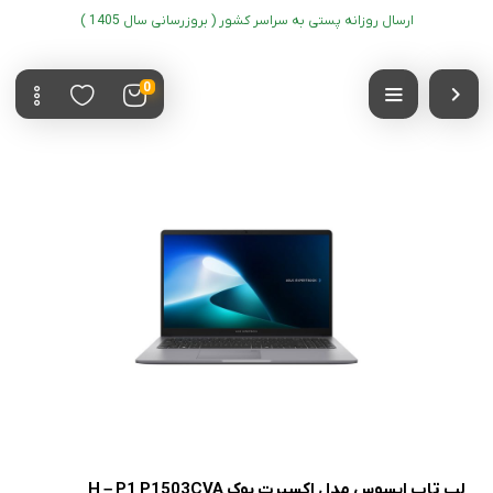
ارسال روزانه پستی به سراسر کشور ( بروزرسانی سال 1405 )
0
لپ تاپ ایسوس مدل اکسپرت بوک H – P1 P1503CVA