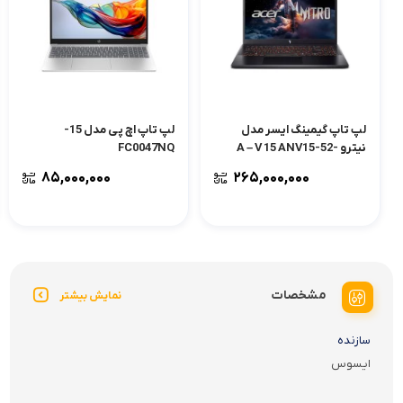
لپ تاپ گیمینگ ایسر مدل
لپ تاپ اچ پی مدل 15-
نیترو A – V 15 ANV15-52-
FC0047NQ
9161
۸۵,۰۰۰,۰۰۰
۲۶۵,۰۰۰,۰۰۰
مشخصات
نمایش بیشتر
سازنده
ایسوس