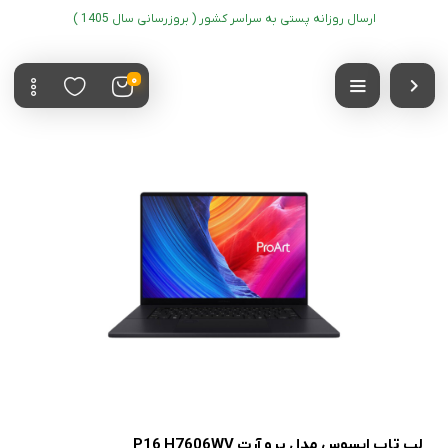
ارسال روزانه پستی به سراسر کشور ( بروزرسانی سال 1405 )
0
لپ تاپ ایسوس مدل پرو آرت P16 H7606WV