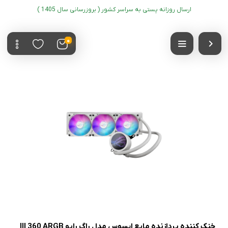
ارسال روزانه پستی به سراسر کشور ( بروزرسانی سال 1405 )
0
خنک کننده پردازنده مایع ایسوس مدل راگ رایو III 360 ARGB