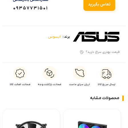
تماس بگیرید
09357731501
ایسوس
برند :
قیمت بهتری سراغ دارید؟
ارسال سریع کالا
ایران سرای ماست
ضمانت بازگشت وجه
ضمانت اضالت کالا
محصولات مشابه