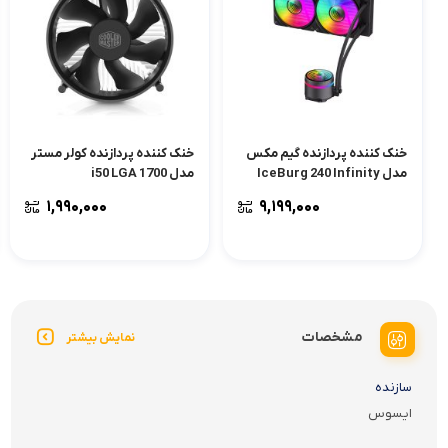
خنک کننده پردازنده گیم مکس
خنک کننده پردازنده کولر مستر
مدل IceBurg 240 Infinity
مدل i50 LGA 1700
۱,۹۹۰,۰۰۰
۹,۱۹۹,۰۰۰
مشخصات
نمایش بیشتر
سازنده
ایسوس