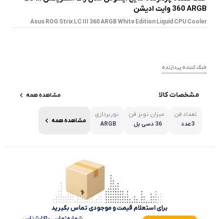
360 ARGB وایت ادیشن
Asus ROG Strix LC III 360 ARGB White Edition Liquid CPU Cooler
خنک کننده پردازنده
مشخصات کالا
مشاهده همه
تعداد فن
میزان نویز فن
نورپردازی
مشاهده همه
3عدد
36 دسی بل
ARGB
برای استعلام قیمت و موجودی تماس بگیرید
شماره‌تماس‌ با‌کارشناس