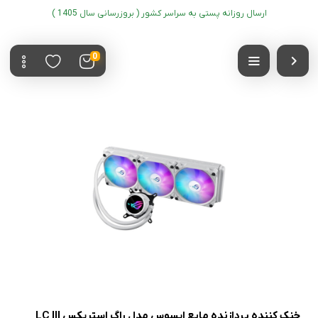
ارسال روزانه پستی به سراسر کشور ( بروزرسانی سال 1405 )
0
خنک کننده پردازنده مایع ایسوس مدل راگ استریکس LC III