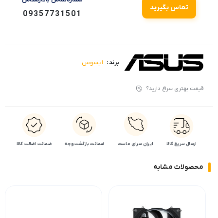
تماس بگیرید
09357731501
ایسوس
برند :
قیمت بهتری سراغ دارید؟
ارسال سریع کالا
ایران سرای ماست
ضمانت بازگشت وجه
ضمانت اضالت کالا
محصولات مشابه