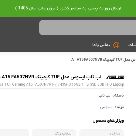
ارسال روزانه پستی به سراسر کشور ( بروزرسانی سال 1405 )
شات
تماس با ما
 A – A15 FA507NVR
Ryzen 7
Ryzen 9
لپ تاپ ایسوس مدل TUF گیمینگ A – A15 FA507NVR
us TUF Gaming A15 FA507NVR R7 7435HS 16GB 1TB SSD 8GB FHD Laptop
براساس برند
دسته:
لپ تاپ
Asus
برند :
ایسوس
Lenovo
ویژگی‌های محصول
Hp
سازنده
انتخاب رنگ
Acer