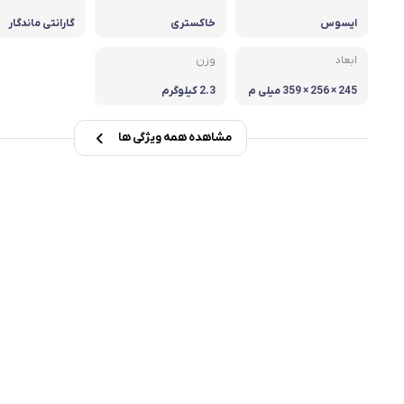
ایسوس
خاکستری
گارانتی ماندگار
msi
ابعاد
وزن
Dell
245 × 256 × 359 میلی‌ م
2.3 کیلوگرم
تر
مشاهده همه ویژگی ها