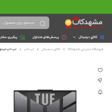
کالاي ديجيتال
پرسش‌های متداول
پیگیری سفار
فروشگاه اینترنتی مشهدکالا
کالاي ديجيتال
لپ تاپ
لپ تاپ ایسوس مدل TUF گیمینگ
لپ تاپ
براساس cpu
celeron
تجهیزات جانبی
athlon
کامپیوتر و تجهیزات جانبی
Core i3
موبایل
Core i5
تبلت
Core i7
Core i9