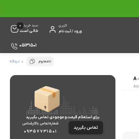
0
سبد خرید
کاربری
خالی است
ورود / ثبت نام
05131501
0 دیدگاه
نامعلوم
As
برای استعلام قیمت و موجودی تماس بگیرید
شماره‌تماس‌ با‌کارشناس
تماس بگیرید
09357731501