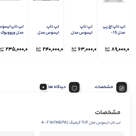
لپ تاپ اچ پی
لپ تاپ
لپ تاپ
لپ تاپ ایسو
مدل 15-
ایسوس مدل
ایسوس مدل
مدل ویووبوک
FC0124NIA
ویووبوک G –
TUF گیمینگ B
S14 S5406SA
– F16
Go 14
۲۳۵,۰۰۰,۰۰۰
۲۴۰,۰۰۰,۰۰۰
۶۳,۰۰۰,۰۰۰
۸۹,۰۰۰,۰۰۰
FX608JHR
E410KA
مشخصات
دیدگاه ها
مشخصات
لپ تاپ ایسوس مدل TUF گیمینگ A – F16 FX607VU