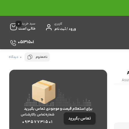
0
سبد خرید
کاربری
خالی است
ورود / ثبت نام
05131501
0 دیدگاه
نامعلوم
Asu
برای استعلام قیمت و موجودی تماس بگیرید
شماره‌تماس‌ با‌کارشناس
تماس بگیرید
09357731501