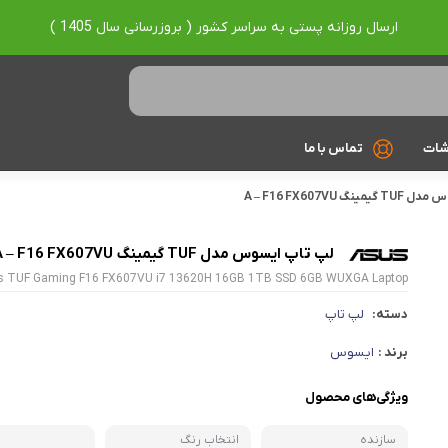
ارسال روزانه پستی به سراسر کشور ( بروزرسانی سال 1405 )
شات
تماس با ما
گ A – F16 FX607VU
Ryzen 7
Ryzen 9
لپ تاپ ایسوس مدل TUF گیمینگ A – F16 FX607VU
s TUF Gaming F16 FX607VU i7 13620H 16GB 1TB SSD 6GB WUXGA Laptop
براساس برند
دسته:
لپ تاپ
Asus
برند :
ایسوس
Lenovo
ویژگی‌های محصول
Hp
سازنده
انتخاب رنگ
Acer