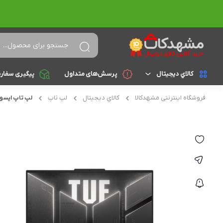
کالاي ديجيتال
پرسش‌های متداول
پیگیری سفار
فروشگاه اینترنتی مشهدکالا
کالاي ديجيتال
لپ تاپ
لپ تاپ ایسوس مدل TUF گیمین
لپ تاپ
براساس cpu
celeron
تجهیزات جانبی
athlon
کامپیوتر و تجهیزات جانبی
Core i3
موبایل
Core i5
تبلت
Core i7
Core i9