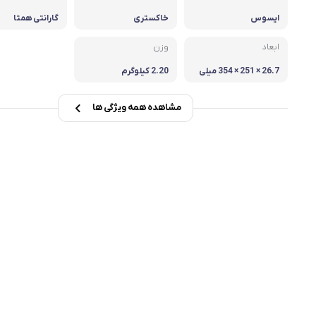
ایسوس
خاکستری
گارانتی همتا
msi
ابعاد
وزن
Dell
26.7 × 251 × 354 میلی
2.20 کیلوگرم
متر
مشاهده همه ویژگی ها