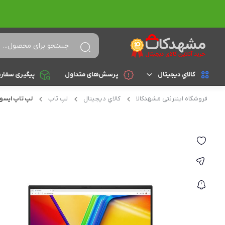
کالاي ديجيتال
پرسش‌های متداول
پیگیری سفار
فروشگاه اینترنتی مشهدکالا
کالاي ديجيتال
لپ تاپ
لپ تاپ ایسوس مدل 
لپ تاپ
براساس cpu
celeron
تجهیزات جانبی
athlon
کامپیوتر و تجهیزات جانبی
Core i3
موبایل
Core i5
تبلت
Core i7
Core i9