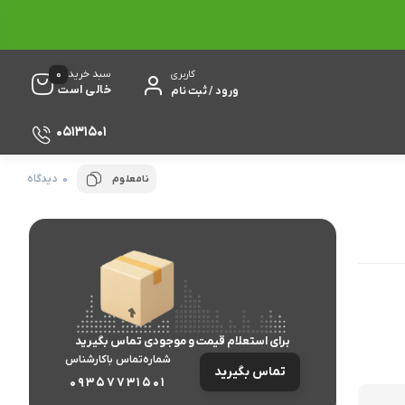
0
سبد خرید
کاربری
خالی است
ورود / ثبت نام
05131501
0 دیدگاه
نامعلوم
برای استعلام قیمت و موجودی تماس بگیرید
شماره‌تماس‌ با‌کارشناس
تماس بگیرید
09357731501