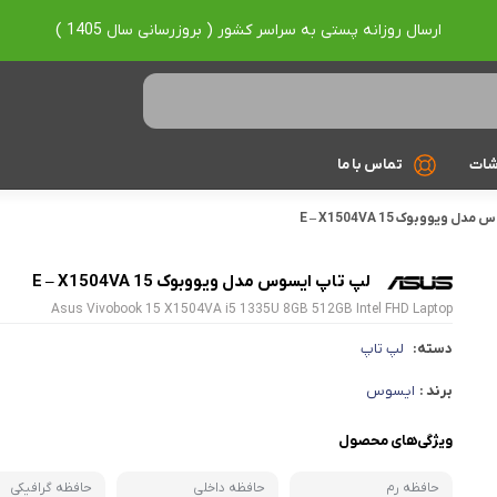
ارسال روزانه پستی به سراسر کشور ( بروزرسانی سال 1405 )
شات
تماس با ما
ویووبوک E – X1504VA 15
Ryzen 7
Ryzen 9
لپ تاپ ایسوس مدل ویووبوک E – X1504VA 15
Asus Vivobook 15 X1504VA i5 1335U 8GB 512GB Intel FHD Laptop
براساس برند
دسته:
لپ تاپ
Asus
برند :
ایسوس
Lenovo
ویژگی‌های محصول
Hp
حافظه رم
حافظه داخلی
حافظه گرافیکی
Acer