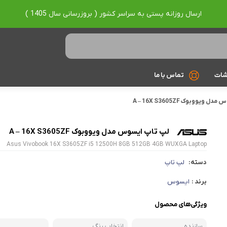
ارسال روزانه پستی به سراسر کشور ( بروزرسانی سال 1405 )
شات
تماس با ما
ویووبوک A – 16X S3605ZF
Ryzen 7
Ryzen 9
لپ تاپ ایسوس مدل ویووبوک A – 16X S3605ZF
Asus Vivobook 16X S3605ZF i5 12500H 8GB 512GB 4GB WUXGA Laptop
براساس برند
دسته:
لپ تاپ
Asus
برند :
ایسوس
Lenovo
ویژگی‌های محصول
Hp
Acer
سازنده
انتخاب رنگ