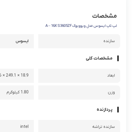
مشخصات
لپ تاپ ایسوس مدل ویووبوک A – 16X S3605ZF
سازنده
ایسوس
مشخصات کلی
ابعاد
18.9 × 249.1 × 358.6 میلی متر
وزن
1.80 کیلوگرم
پردازنده
سازنده تراشه
intel