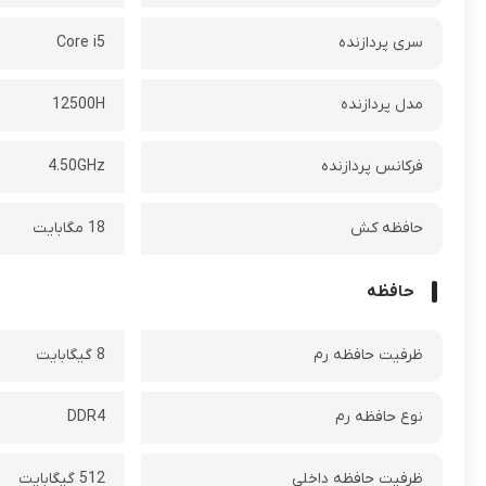
سری پردازنده
Core i5
مدل پردازنده
12500H
فرکانس پردازنده‌
4.50GHz
حافظه کش
18 مگابایت
حافظه
ظرفيت حافظه رم
8 گیگابایت
نوع حافظه رم
DDR4
ظرفيت حافظه داخلي
512 گیگابایت