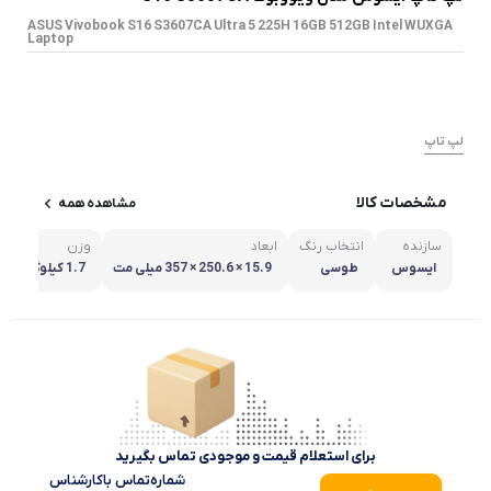
ASUS Vivobook S16 S3607CA Ultra 5 225H 16GB 512GB Intel WUXGA
Laptop
لپ تاپ
مشخصات کالا
مشاهده همه
سازنده
انتخاب رنگ
ابعاد
وزن
ایسوس
طوسی
15.9 × 250.6 × 357 میلی‌ مت
1.7 کیلوگرم
ر
برای استعلام قیمت و موجودی تماس بگیرید
شماره‌تماس‌ با‌کارشناس