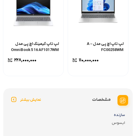
لپ تاپ اچ پی مدل A –
لپ تاپ گیمینگ اچ پی مدل
OmniBook 5 16 AF1017WM
FC00258WM
۲۲۸,۰۰۰,۰۰۰
۱۱۰,۰۰۰,۰۰۰
مشخصات
نمایش بیشتر
سازنده
ایسوس