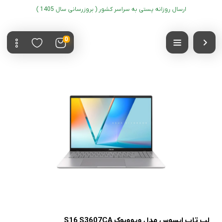
ارسال روزانه پستی به سراسر کشور ( بروزرسانی سال 1405 )
0
لپ تاپ ایسوس مدل ویووبوک S16 S3607CA