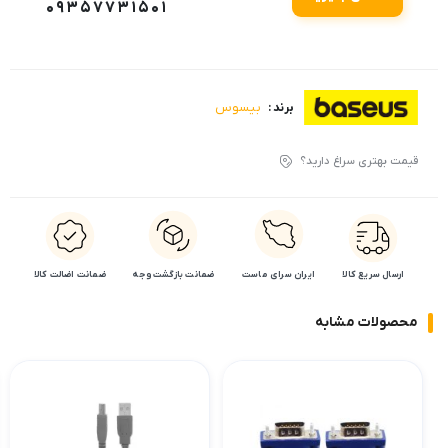
09357731501
بیسوس
برند :
قیمت بهتری سراغ دارید؟
ارسال سریع کالا
ایران سرای ماست
ضمانت بازگشت وجه
ضمانت اضالت کالا
محصولات مشابه