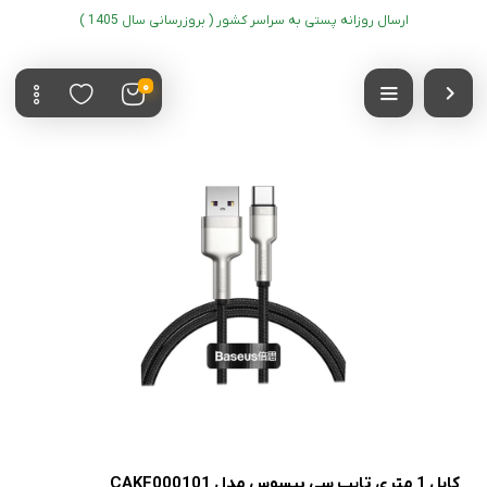
ارسال روزانه پستی به سراسر کشور ( بروزرسانی سال 1405 )
0
کابل 1 متری تایپ سی بیسوس مدل CAKF000101