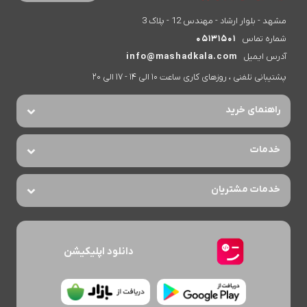
مشهد - بلوار ارشاد - مهندس 12 - پلاک 3
شماره تماس
05131501
آدرس ایمیل
info@mashadkala.com
پشتیبانی تلفنی ، روزهای کاری ساعت 10 الی 14 - 17 الی 20
راهنمای خرید
خدمات
خدمات مشتریان
دانلود اپلیکیشن