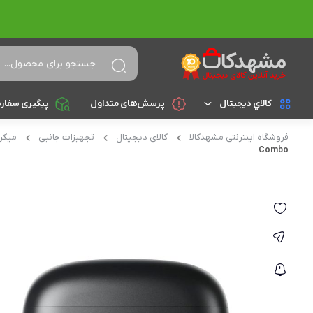
کالاي ديجيتال
پرسش‌های متداول
پیگیری سفار
فروشگاه اینترنتی مشهدکالا
کالاي ديجيتال
تجهیزات جانبی
میکر
لپ تاپ
براساس cpu
Combo
celeron
تجهیزات جانبی
athlon
کامپیوتر و تجهیزات جانبی
Core i3
موبایل
Core i5
تبلت
Core i7
Core i9