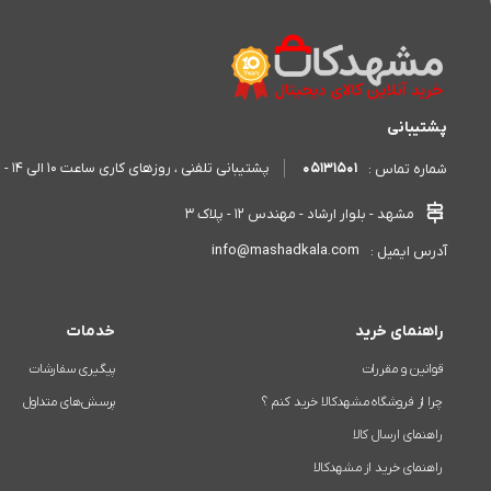
پشتیبانی
05131501
پشتیبانی تلفنی ، روزهای کاری ساعت 10 الی 14 - 17 الی 20
شماره تماس :
مشهد - بلوار ارشاد - مهندس 12 - پلاک 3
info@mashadkala.com
آدرس ایمیل :
راهنمای خرید
خدمات
قوانین و مقررات
پیگیری سفارشات
چرا از فروشگاه مشهدکالا خرید کنم ؟
پرسش‌های متداول
راهنمای ارسال کالا
راهنمای خرید از مشهدکالا