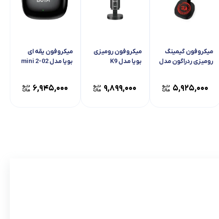
میکروفون گیمینگ
میکروفون رومیزی
میکروفون یقه ای
رومیزی ردراگون مدل
بویا مدل K9
بویا مدل mini 2-02
Echowave GM305
۶,۹۴۵,۰۰۰
۹,۸۹۹,۰۰۰
۵,۹۲۵,۰۰۰