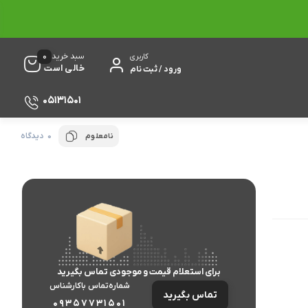
0
سبد خرید
کاربری
خالی است
ورود / ثبت نام
05131501
0 دیدگاه
نامعلوم
برای استعلام قیمت و موجودی تماس بگیرید
شماره‌تماس‌ با‌کارشناس
تماس بگیرید
09357731501