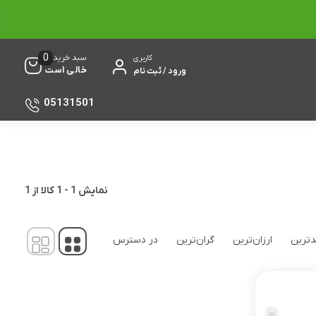
0
سبد خرید
کاربری
خالی است
ورود / ثبت نام
05131501
نمایش
1
-
1
کالا از
1
ترین
ارزان‌ترین
گران‌ترین
در دسترس