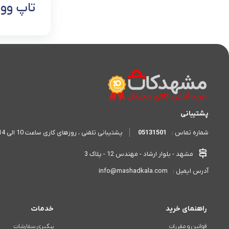
تاپ وو
پشتیبانی
05131501
پشتیبانی تلفنی ، روزهای کاری ساعت 10 الی 14 - 17 الی 20
شماره تماس :
مشهد - بلوار ارشاد - مهندس 12 - پلاک 3
info@mashadkala.com
آدرس ایمیل :
راهنمای خرید
خدمات
قوانین و مقررات
پیگیری سفارشات