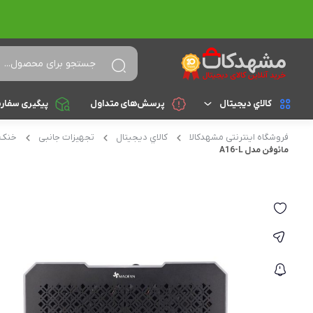
کالاي ديجيتال
پرسش‌های متداول
پیگیری سفار
فروشگاه اینترنتی مشهدکالا
کالاي ديجيتال
تجهیزات جانبی
خنک 
لپ تاپ
براساس cpu
مائوفن مدل A16-L
celeron
تجهیزات جانبی
athlon
کامپیوتر و تجهیزات جانبی
Core i3
موبایل
Core i5
تبلت
Core i7
Core i9