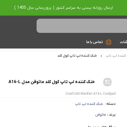
ارسال روزانه پستی به سراسر کشور ( بروزرسانی سال 1405 )
شات
تماس با ما
کننده لپ تاپ
خنک کننده لپ تاپ کول کلد
Ryzen 7
Ryzen 9
براساس برند
خنک کننده لپ تاپ کول کلد مائوفن مدل A16-L
Asus
CoolCold Maofan A16-L Coolpad
دسته:
خنک کننده لپ تاپ
Lenovo
برند :
مائوفن
Hp
Acer