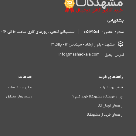
پشتیبانی
05131501
پشتیبانی تلفنی ، روزهای کاری ساعت 10 الی 14 - 17 الی 20
شماره تماس :
مشهد - بلوار ارشاد - مهندس 12 - پلاک 3
info@mashadkala.com
آدرس ایمیل :
راهنمای خرید
خدمات
قوانین و مقررات
پیگیری سفارشات
چرا از فروشگاه مشهدکالا خرید کنم ؟
پرسش‌های متداول
راهنمای ارسال کالا
راهنمای خرید از مشهدکالا