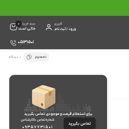
0
سبد خرید
کاربری
خالی است
ورود / ثبت نام
05131501
1 دیدگاه
نامعلوم
برای استعلام قیمت و موجودی تماس بگیرید
شماره‌تماس‌ با‌کارشناس
تماس بگیرید
09357731501