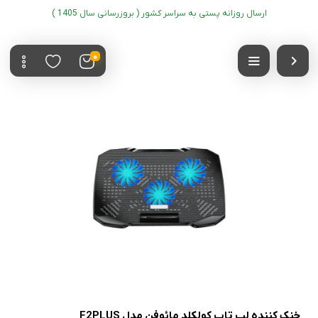
ارسال روزانه پستی به سراسر کشور ( بروزرسانی سال 1405 )
0
خنک کننده لپ تاپ کولکلد مائوفن مدل F2PLUS