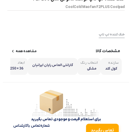
CoolCold Maofan F2PLUS Coolpad
خنک کننده لپ تاپ
مشخصات کالا
مشاهده همه
سازنده
انتخاب رنگ
ابعاد
گارانتی الماس رایان ایرانیان
کول کلد
مشکی
36 × 250 × 333 میلی متر
برای استعلام قیمت و موجودی تماس بگیرید
شماره‌تماس‌ با‌کارشناس
تماس بگیرید