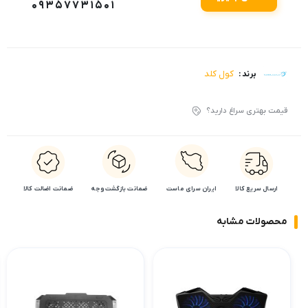
09357731501
کول کلد
برند :
قیمت بهتری سراغ دارید؟
ارسال سریع کالا
ایران سرای ماست
ضمانت بازگشت وجه
ضمانت اضالت کالا
محصولات مشابه