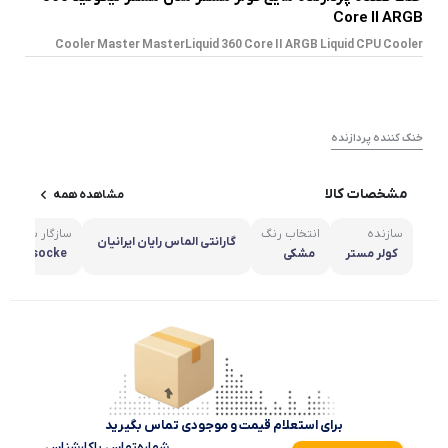
Core II ARGB
Cooler Master MasterLiquid 360 Core II ARGB Liquid CPU Cooler
خنک کننده پردازنده
مشخصات کالا
مشاهده همه
سازنده
انتخاب رنگ
سازگار با سوکت
گارانتی الماس رایان ایرانیان
کولر مستر
مشکی
 AM4 socke
A 1851 / 170
51 / 1150 / 1
155 / 1156
برای استعلام قیمت و موجودی تماس بگیرید
شماره‌تماس‌ با‌کارشناس