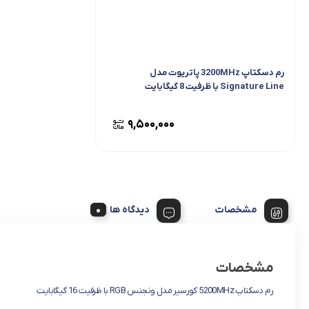
رم دسکتاپ 3200MHz پاتریوت مدل
Signature Line با ظرفیت 8 گیگابایت
۹,۵۰۰,۰۰۰
مشخصات
دیدگاه ها
مشخصات
رم دسکتاپ 5200MHz کورسیر مدل ونجنس RGB با ظرفیت 16 گیگابایت