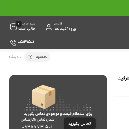
0
سبد خرید
کاربری
خالی است
ورود / ثبت نام
05131501
0 دیدگاه
نامعلوم
 کورسیر مدل ونجنس RGB با ظرفیت
برای استعلام قیمت و موجودی تماس بگیرید
شماره‌تماس‌ با‌کارشناس
تماس بگیرید
09357731501