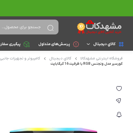
کالاي ديجيتال
پرسش‌های متداول
پیگیری سفار
فروشگاه اینترنتی مشهدکالا
کالاي ديجيتال
کامپیوتر و تجهیزات جانبی
لپ تاپ
براساس cpu
کورسیر مدل ونجنس RGB با ظرفیت 16 گیگابایت
celeron
تجهیزات جانبی
athlon
کامپیوتر و تجهیزات جانبی
Core i3
موبایل
Core i5
تبلت
Core i7
Core i9