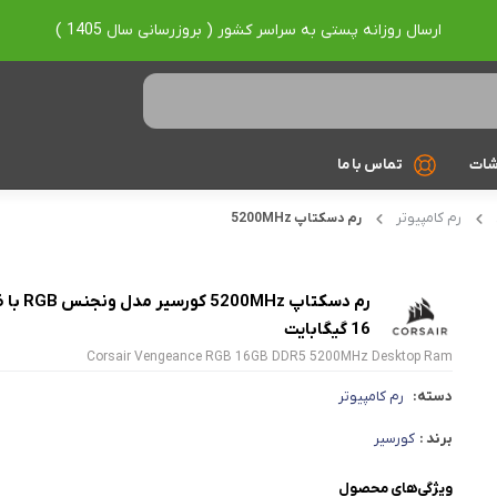
ارسال روزانه پستی به سراسر کشور ( بروزرسانی سال 1405 )
شات
تماس با ما
رم کامپیوتر
رم دسکتاپ 5200MHz
Ryzen 7
Ryzen 9
رم دسکتاپ 5200MHz
براساس برند
16 گیگابایت
Corsair Vengeance RGB 16GB DDR5 5200MHz Desktop Ram
Asus
دسته:
رم کامپیوتر
Lenovo
برند :
کورسیر
Hp
ویژگی‌های محصول
Acer