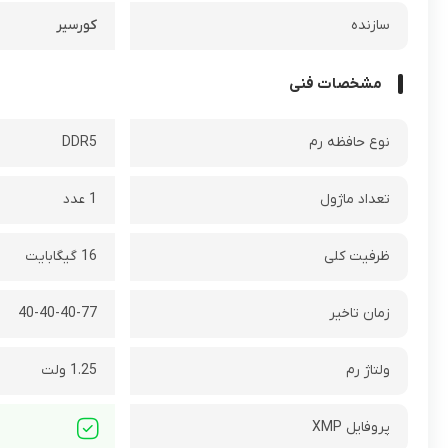
سازنده
کورسیر
مشخصات فنی
نوع حافظه رم
DDR5
تعداد ماژول
1 عدد
ظرفیت کلی
16 گيگابايت
زمان تاخیر
40-40-40-77
ولتاژ رم
1.25 ولت
پروفایل XMP