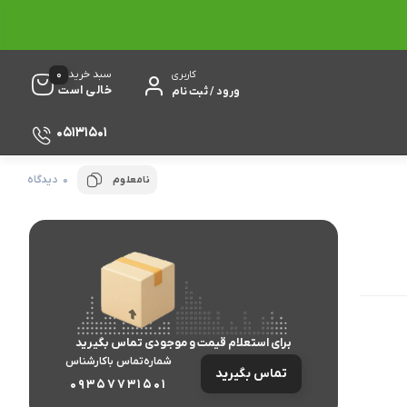
0
سبد خرید
کاربری
خالی است
ورود / ثبت نام
05131501
0 دیدگاه
نامعلوم
برای استعلام قیمت و موجودی تماس بگیرید
شماره‌تماس‌ با‌کارشناس
تماس بگیرید
09357731501