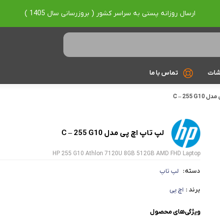
ارسال روزانه پستی به سراسر کشور ( بروزرسانی سال 1405 )
شات
تماس با ما
C – 255 G
Ryzen 7
Ryzen 9
لپ تاپ اچ پی مدل C – 255 G10
براساس برند
HP 255 G10 Athlon 7120U 8GB 512GB AMD FHD Laptop
Asus
دسته:
لپ تاپ
Lenovo
برند :
اچ پی
Hp
ویژگی‌های محصول
Acer