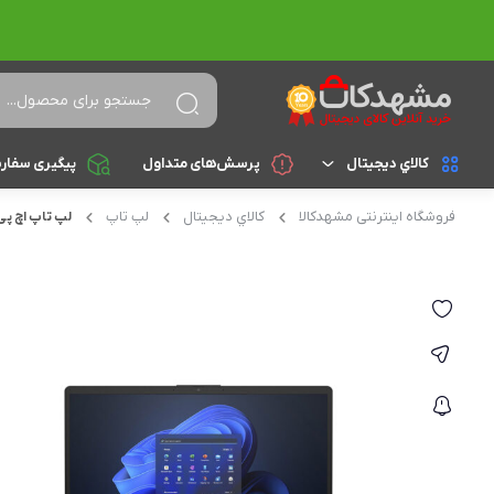
کالاي ديجيتال
پرسش‌های متداول
پیگیری سفار
فروشگاه اینترنتی مشهدکالا
کالاي ديجيتال
لپ تاپ
لپ تاپ اچ پی مدل 10
لپ تاپ
براساس cpu
celeron
تجهیزات جانبی
athlon
کامپیوتر و تجهیزات جانبی
Core i3
موبایل
Core i5
تبلت
Core i7
Core i9