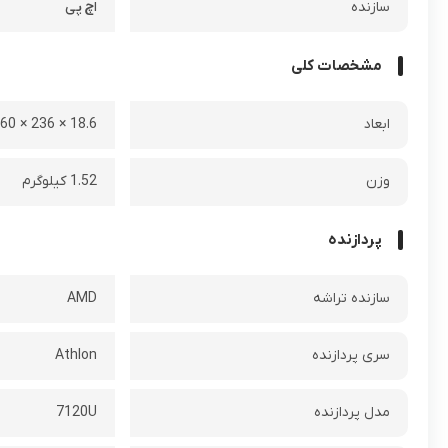
سازنده
اچ پی
مشخصات کلی
ابعاد
18.6 × 236 × 360 ميلي‌متر
وزن
1.52 کیلوگرم
پردازنده
سازنده تراشه
AMD
سری پردازنده
Athlon
مدل پردازنده
7120U