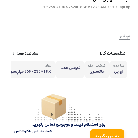
HP 255 G10 R5 7520U 8GB 512GB AMD FHD Laptop
لپ تاپ
مشخصات کالا
مشاهده همه
سازنده
انتخاب رنگ
ابعاد
وز
گارانتی همتا
اچ پی
خاکستری
18.6 × 236 × 360 ميلي‌متر
52
برای استعلام قیمت و موجودی تماس بگیرید
شماره‌تماس‌ با‌کارشناس
تماس بگیرید