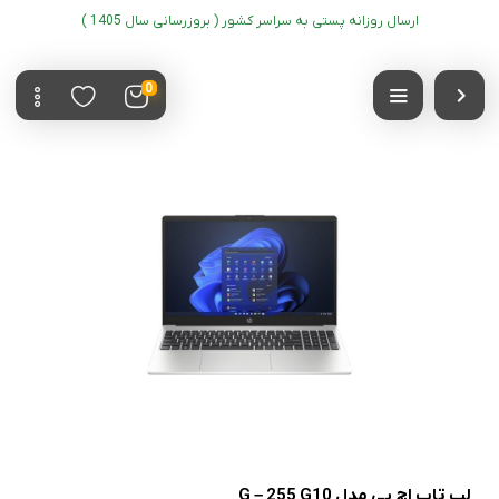
ارسال روزانه پستی به سراسر کشور ( بروزرسانی سال 1405 )
0
لپ تاپ اچ پی مدل G – 255 G10