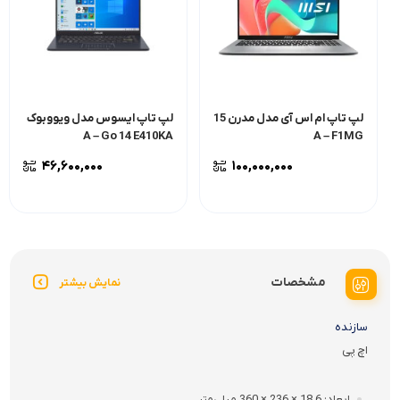
لپ تاپ ام اس آی مدل مدرن 15
لپ تاپ ایسوس مدل ویووبوک
A – Go 14 E410KA
A – F1MG
۴۶,۶۰۰,۰۰۰
۱۰۰,۰۰۰,۰۰۰
مشخصات
نمایش بیشتر
سازنده
اچ پی
ابعاد
18.6 × 236 × 360 ميلي‌متر