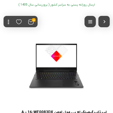
ارسال روزانه پستی به سراسر کشور ( بروزرسانی سال 1405 )
0
لپ تاپ گیمینگ اچ پی مدل اومن A – 16-WF0083DX