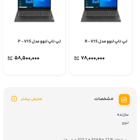
لپ تاپ لنوو مدل R – V15
لپ تاپ لنوو مدل P – V15
۵۸,۵۰۰,۰۰۰
۷۸,۰۰۰,۰۰۰
مشخصات
نمایش بیشتر
سازنده
لنوو
ابعاد
17.8 × 224.9 × 313.1 میلی متر