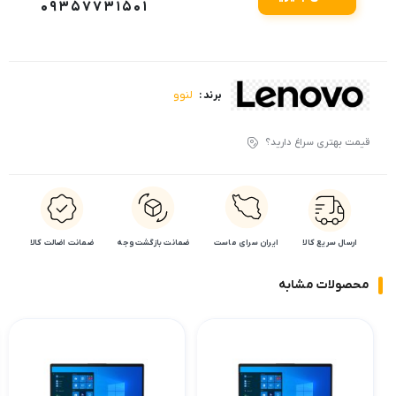
09357731501
لنوو
برند :
قیمت بهتری سراغ دارید؟
ارسال سریع کالا
ایران سرای ماست
ضمانت بازگشت وجه
ضمانت اضالت کالا
محصولات مشابه