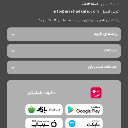
شماره تماس
05131501
آدرس ایمیل
info@mashadkala.com
پشتیبانی تلفنی ، روزهای کاری ساعت 10 الی 14 - 17 الی 20
راهنمای خرید
خدمات
خدمات مشتریان
دانلود اپلیکیشن