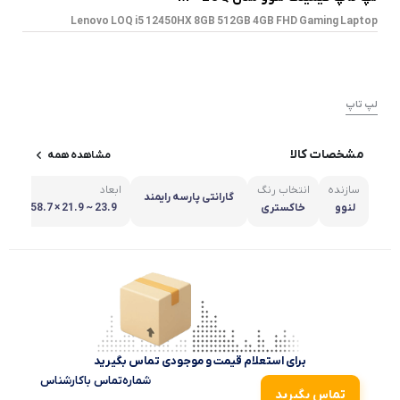
Lenovo LOQ i5 12450HX 8GB 512GB 4GB FHD Gaming Laptop
لپ تاپ
مشخصات کالا
مشاهده همه
سازنده
انتخاب رنگ
ابعاد
گارانتی پارسه رایمند
لنوو
خاکستری
1.9 × 258.7 × 359.
8 میلی متر
برای استعلام قیمت و موجودی تماس بگیرید
شماره‌تماس‌ با‌کارشناس
تماس بگیرید