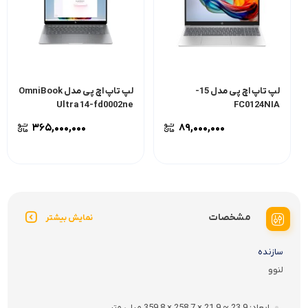
لپ تاپ اچ پی مدل 15-
لپ تاپ اچ پی مدل OmniBook
Ultra 14-fd0002ne
FC0124NIA
۳۶۵,۰۰۰,۰۰۰
۸۹,۰۰۰,۰۰۰
مشخصات
نمایش بیشتر
سازنده
لنوو
ابعاد
23.9 ~ 21.9 × 258.7 × 359.8 میلی متر