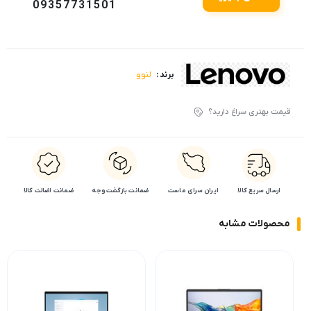
09357731501
لنوو
برند :
قیمت بهتری سراغ دارید؟
ارسال سریع کالا
ایران سرای ماست
ضمانت بازگشت وجه
ضمانت اضالت کالا
محصولات مشابه