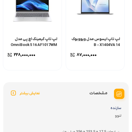
لپ تاپ ایسوس مدل ویووبوک
لپ تاپ گیمینگ اچ پی مدل
OmniBook 5 16 AF1017WM
B – X1404VA 14
۲۲۸,۰۰۰,۰۰۰
۸۷,۰۰۰,۰۰۰
مشخصات
نمایش بیشتر
سازنده
لنوو
ابعاد
17.5 × 253.5 × 356 میلی متر