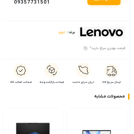
09357731501
لنوو
برند :
قیمت بهتری سراغ دارید؟
ارسال سریع کالا
ایران سرای ماست
ضمانت بازگشت وجه
ضمانت اضالت کالا
محصولات مشابه