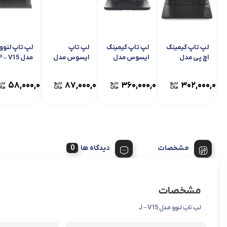
لپ تاپ گیمینگ
لپ تاپ گیمینگ
لپ تاپ
لپ تاپ لنوو
اچ پی مدل
ایسوس مدل
ایسوس مدل
مدل P – V15
Omen Slim
راگ استریکس
ویووبوک B –
X1404VA 14
G16 G615JMR
16-
۵۸,۰۰۰,۰۰۰
۸۷,۰۰۰,۰۰۰
۳۶۰,۰۰۰,۰۰۰
۳۰۲,۰۰۰,۰۰۰
AN0027WM
مشخصات
دیدگاه ها
مشخصات
لپ تاپ لنوو مدل J – V15