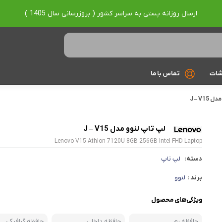
ارسال روزانه پستی به سراسر کشور ( بروزرسانی سال 1405 )
شات
تماس با ما
J – V1
Ryzen 7
Ryzen 9
لپ تاپ لنوو مدل J – V15
Lenovo V15 Athlon 7120U 8GB 256GB Intel FHD Laptop
براساس برند
دسته:
لپ تاپ
Asus
برند :
لنوو
Lenovo
ویژگی‌های محصول
Hp
Acer
حافظه رم
حافظه داخلی
حافظه گرافیکی