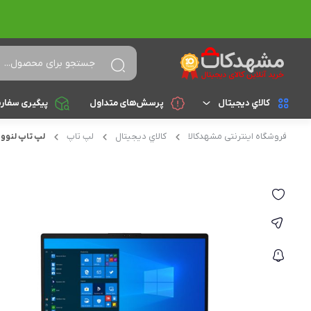
کالاي ديجيتال
پرسش‌های متداول
پیگیری سفار
فروشگاه اینترنتی مشهدکالا
کالاي ديجيتال
لپ تاپ
لپ تاپ لنوو مدل 5
لپ تاپ
براساس cpu
celeron
تجهیزات جانبی
athlon
کامپیوتر و تجهیزات جانبی
Core i3
موبایل
Core i5
تبلت
Core i7
Core i9