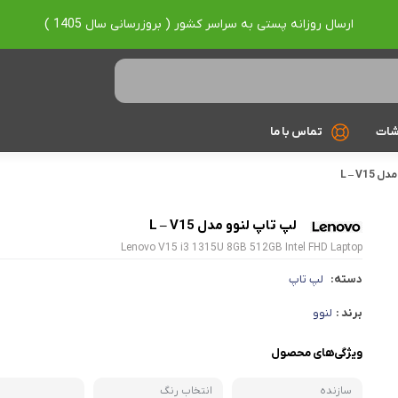
ارسال روزانه پستی به سراسر کشور ( بروزرسانی سال 1405 )
شات
تماس با ما
L – V1
Ryzen 7
Ryzen 9
لپ تاپ لنوو مدل L – V15
Lenovo V15 i3 1315U 8GB 512GB Intel FHD Laptop
براساس برند
دسته:
لپ تاپ
Asus
برند :
لنوو
Lenovo
ویژگی‌های محصول
Hp
سازنده
انتخاب رنگ
Acer