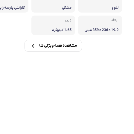
لنوو
مشکی
گارانتی پارسه رایم
msi
انتی همتا
ابعاد
وزن
Dell
19.9 × 236 × 359 میلی
1.65 کیلوگرم
متر
مشاهده همه ویژگی ها