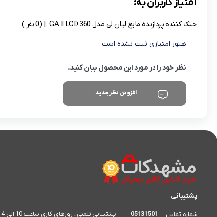
امتیاز کاربران به:
خنک کننده پردازنده مایع لیان لی مدل GA II LCD 360
| (0 نفر )
هنوز امتیازی ثبت نشده است
نظر خود را در مورد این محصول بیان کنید.
افزودن نظر جدید
پشتیبانی
05131501
پشتیبانی تلفنی ، روزهای کاری ساعت 10 الی 14 - 17 الی 20
شماره تماس :