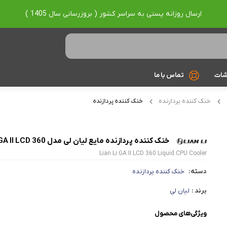
ارسال روزانه پستی به سراسر کشور ( بروزرسانی سال 1405 )
شات
تماس با ما
خنک کننده پردازنده
خنک کننده پردازنده
Ryzen 7
Ryzen 9
خنک کننده پردازنده مایع لیان لی مدل GA II LCD 360
براساس برند
Lian Li GA II LCD 360 Liquid CPU Cooler
Asus
دسته:
خنک کننده پردازنده
Lenovo
برند :
لیان لی
Hp
ویژگی‌های محصول
Acer