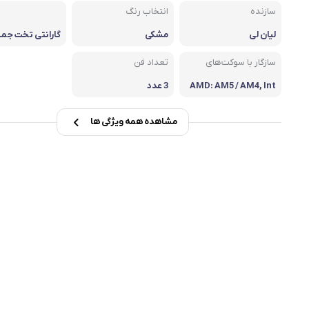
سازنده
انتخاب رنگ
msi
لیان لی
مشکی
گارانتی تخت جم
Dell
سازگار با سوکت‌های
تعداد فن
AMD: AM5 / AM4, Int
3 عدد
el: LGA 1700 / 1200 / 1
15x
مشاهده همه ویژگی ها