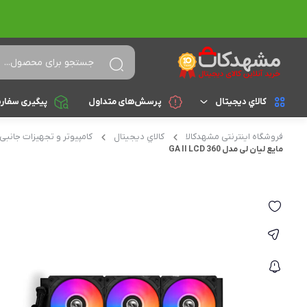
کالاي ديجيتال
پرسش‌های متداول
پیگیری سفار
فروشگاه اینترنتی مشهدکالا
کالاي ديجيتال
کامپیوتر و تجهیزات جانبی
لپ تاپ
براساس cpu
مایع لیان لی مدل GA II LCD 360
celeron
تجهیزات جانبی
athlon
کامپیوتر و تجهیزات جانبی
Core i3
موبایل
Core i5
تبلت
Core i7
Core i9