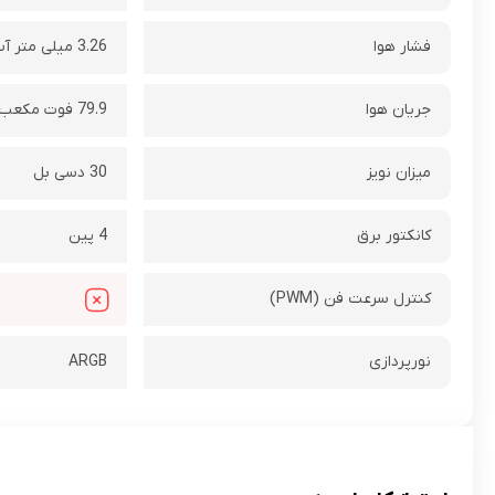
فشار هوا
3.26 میلی‌ متر آب
جریان هوا
79.9 فوت مکعب بر دقیقه
میزان نویز
30 دسی بل
کانکتور برق
4 پین
کنترل سرعت فن (PWM)
نورپردازی
ARGB