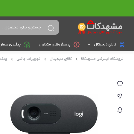
کالاي ديجيتال
پرسش‌های متداول
پیگیری سفار
فروشگاه اینترنتی مشهدکالا
کالاي ديجيتال
تجهیزات جانبی
وبکم
لپ تاپ
براساس cpu
celeron
تجهیزات جانبی
athlon
کامپیوتر و تجهیزات جانبی
Core i3
موبایل
Core i5
تبلت
Core i7
Core i9