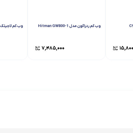
وب کم ردراگون مدل Hitman GW800-1
وب کم لاجیتک مدل D
۷,۴۸۵,۰۰۰
۱۵,۸۰۰