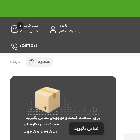
0
سبد خرید
کاربری
خالی است
ورود / ثبت نام
05131501
1 دیدگاه
نامعلوم
برای استعلام قیمت و موجودی تماس بگیرید
شماره‌تماس‌ با‌کارشناس
تماس بگیرید
09357731501