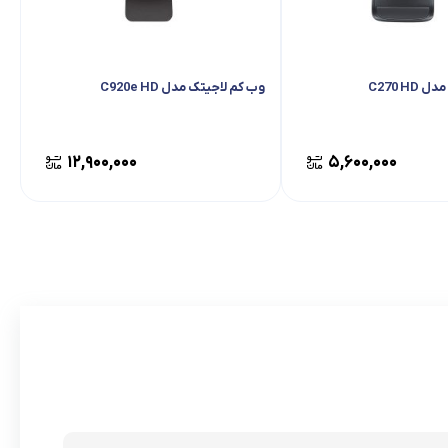
C270 H
وب کم لاجیتک مدل C920e HD
۱۲,۹۰۰,۰۰۰
۵,۶۰۰,۰۰۰