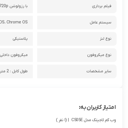
فیلم برداری
با رزولوشن 720p با سرعت 30 فریم بر ثانیه (1280x 720)، رزولوشن فیلم : HD 720P، کیفیت : HD
سیستم عامل
OS، Chrome OS
نوع لنز
پلاستیکی
نوع میکروفون
میکروفون داخلی:
سایر مشخصات
طول کابل : 2 متر، مگا پیکسل دوربین: 1.2، میدان دید : 60 درجه، میکروفون همه جهته برای افزایش کیفیت و شفافیت صدا هنگام مکالمه
امتیاز کاربران به:
وب کم لاجیتک مدل C505E
| (1 نفر )