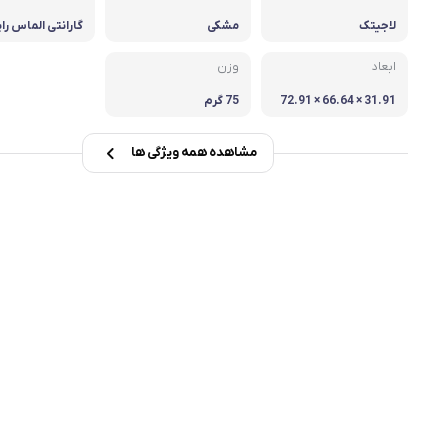
لاجیتک
مشکی
گارانتی الماس رای
msi
یان
ابعاد
وزن
Dell
31.91 × 66.64 × 72.91
75 گرم
میلی‌ متر
مشاهده همه ویژگی ها