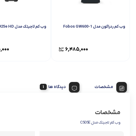
وب کم ردراگون مدل Fobos GW600-1
وب کم لاجیتک مدل C925e HD
,۰۰۰
۶,۴۸۵,۰۰۰
مشخصات
دیدگاه ها
مشخصات
وب کم لاجیتک مدل C505E