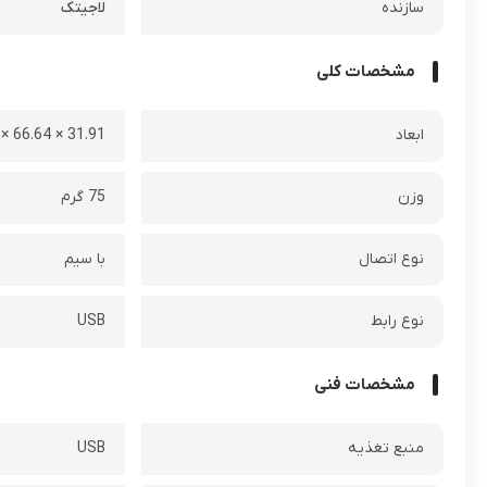
سازنده
لاجیتک
مشخصات کلی
ابعاد
31.91 × 66.64 × 72.91 میلی‌ متر
وزن
75 گرم
نوع اتصال
با سیم
نوع رابط
USB
مشخصات فنی
منبع تغذیه
USB