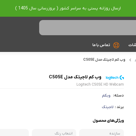
ارسال روزانه پستی به سراسر کشور ( بروزرسانی سال 1405 )
شات
تماس با ما
وب کم لاجیتک مدل C505E
Ryzen 7
Ryzen 9
وب کم لاجیتک مدل C505E
Logitech C505E HD Webcam
براساس برند
دسته:
وبکم
Asus
برند :
لاجیتک
Lenovo
ویژگی‌های محصول
Hp
سازنده
انتخاب رنگ
Acer