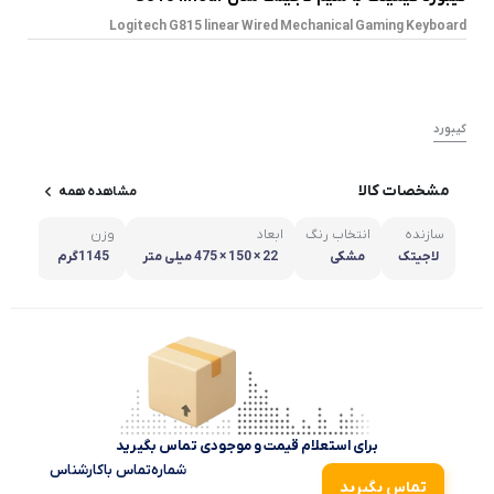
Logitech G815 linear Wired Mechanical Gaming Keyboard
کیبورد
مشخصات کالا
مشاهده همه
سازنده
انتخاب رنگ
ابعاد
وزن
نوع 
لاجیتک
مشکی
22 × 150 × 475 میلی متر
1145گرم
با س
برای استعلام قیمت و موجودی تماس بگیرید
شماره‌تماس‌ با‌کارشناس
تماس بگیرید