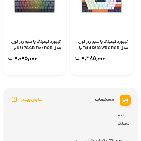
کیبورد گیمینگ با سیم ردراگون
کیبورد گیمینگ با سیم ردراگون
مدل Fidd K683 WBO RGB با
مدل K617GGB Fizz RGB با
سوئیچ مکانیکال مغناطیسی
سوئیچ مکانیکال
۸,۰۸۵,۰۰۰
۷,۳۸۵,۰۰۰
مشخصات
نمایش بیشتر
سازنده
لاجیتک
ابعاد
22 × 150 × 475 میلی متر