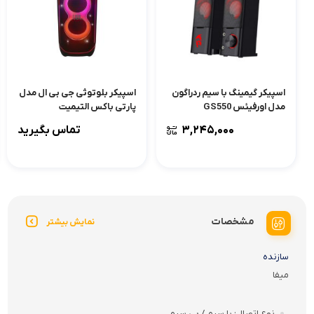
اسپیکر گیمینگ با سیم ردراگون
اسپیکر بلوتوثی جی بی ال مدل
مدل اورفیئس GS550
پارتی باکس التیمیت
۳,۲۴۵,۰۰۰
تماس بگیرید
مشخصات
نمایش بیشتر
سازنده
میفا
نوع اتصال
با سیم / بی سیم