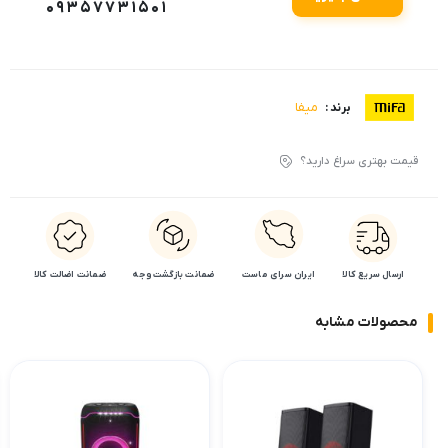
09357731501
میفا
برند :
قیمت بهتری سراغ دارید؟
ارسال سریع کالا
ایران سرای ماست
ضمانت بازگشت وجه
ضمانت اضالت کالا
محصولات مشابه