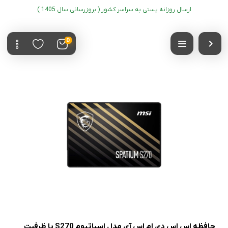
ارسال روزانه پستی به سراسر کشور ( بروزرسانی سال 1405 )
0
حافظه اس اس دی ام اس آی مدل اسپاتیوم S270 با ظرفیت