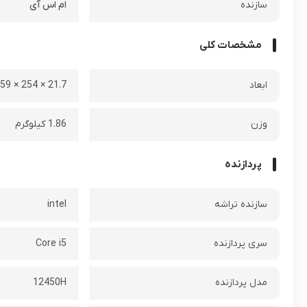
سازنده
ام اس آی
مشخصات کلی
ابعاد
21.7 × 254 × 359 میلی متر
وزن
1.86 کیلوگرم
پردازنده
سازنده تراشه
intel
سری پردازنده
Core i5
مدل پردازنده
12450H