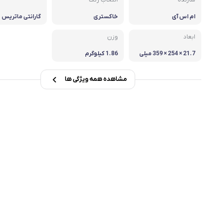
سازنده
انتخاب رنگ
msi
ام اس آی
خاکستری
گارانتی ماتریس
Dell
ابعاد
وزن
21.7 × 254 × 359 میلی
1.86 کیلوگرم
متر
مشاهده همه ویژگی ها