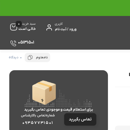
0
سبد خرید
کاربری
خالی است
ورود / ثبت نام
05131501
0 دیدگاه
نامعلوم
برای استعلام قیمت و موجودی تماس بگیرید
شماره‌تماس‌ با‌کارشناس
تماس بگیرید
09357731501