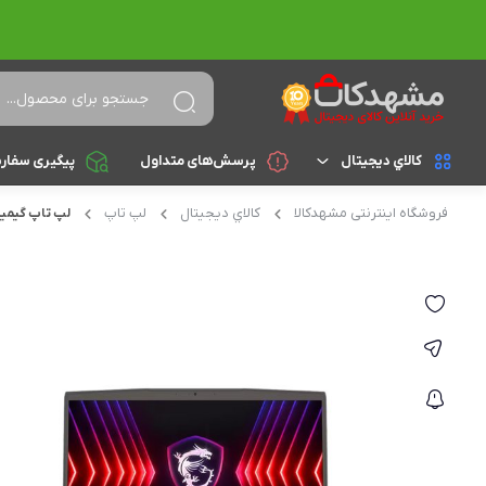
کالاي ديجيتال
پرسش‌های متداول
پیگیری سفار
فروشگاه اینترنتی مشهدکالا
کالاي ديجيتال
لپ تاپ
لپ تاپ گیمینگ ام اس
لپ تاپ
براساس cpu
celeron
تجهیزات جانبی
athlon
کامپیوتر و تجهیزات جانبی
Core i3
موبایل
Core i5
تبلت
Core i7
Core i9