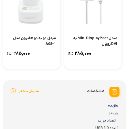
مبدل Mini DisplayPort به
مبدل دو به دو هادرون مدل
DVI رویال
A08-1
۲۸۵,۰۰۰
۲۸۵,۰۰۰
مشخصات
نمایش بیشتر
سازنده
اوریکو
تعداد پورت
1 عدد USB 3.0