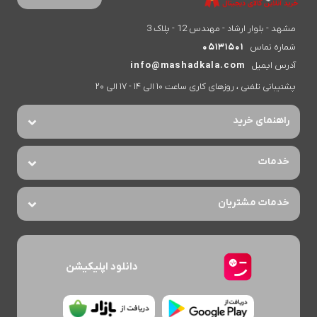
مشهد - بلوار ارشاد - مهندس 12 - پلاک 3
شماره تماس
05131501
آدرس ایمیل
info@mashadkala.com
پشتیبانی تلفنی ، روزهای کاری ساعت 10 الی 14 - 17 الی 20
راهنمای خرید
خدمات
خدمات مشتریان
دانلود اپلیکیشن