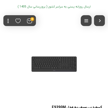
ارسال روزانه پستی به سراسر کشور ( بروزرسانی سال 1405 )
0
کیبورد بی سیم رپو مدل E9390M