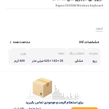
Rapoo E9390M Wireless Keyboard
کیبورد
مشخصات کالا
مشاهده همه
سازنده
انتخاب رنگ
ابعاد
وزن
نوع ات
رپو
مشکی
20 × 143 × 426 میلی متر
409 گرم
بی س
برای استعلام قیمت و موجودی تماس بگیرید
شماره‌تماس‌ با‌کارشناس