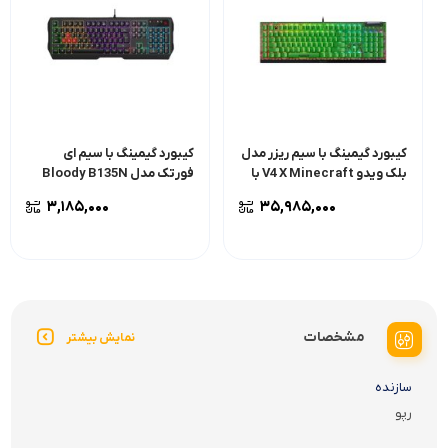
کیبورد گیمینگ با سیم ریزر مدل
کیبورد گیمینگ با سیم ای
بلک ویدو V4 X Minecraft با
فورتک مدل Bloody B135N
سوئیچ مکانیکال سبز
۳,۱۸۵,۰۰۰
۳۵,۹۸۵,۰۰۰
مشخصات
نمایش بیشتر
سازنده
رپو