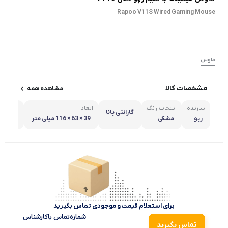
Rapoo V11S Wired Gaming Mouse
ماوس
مشخصات کالا
مشاهده همه
سازنده
انتخاب رنگ
ابعاد
نوع اتص
گارانتی پانا
رپو
مشکی
39 × 63 × 116 میلی متر
با سیم
برای استعلام قیمت و موجودی تماس بگیرید
شماره‌تماس‌ با‌کارشناس
تماس بگیرید