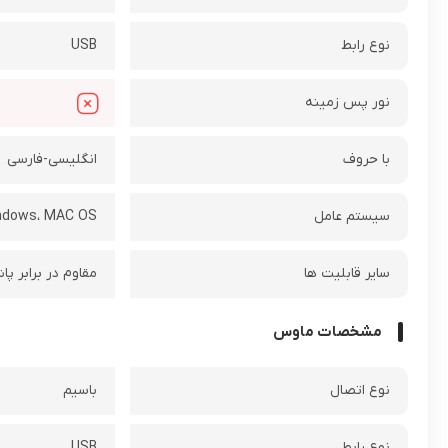
نوع رابط
USB
نور پس زمینه
با حروف
انگلیسی-فارسی
سیستم عامل
ndows، MAC OS
سایر قابلیت ها
مقاوم در برابر 
مشخصات ماوس
نوع اتصال
باسیم
نوع رابط
USB